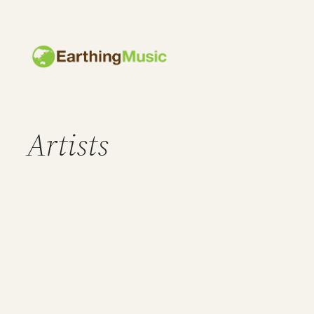
内
容
を
ス
キ
ッ
Artists
プ